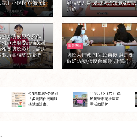
人誌】小規模多機能服
顧相關人員-愛滋防治知能及防
措施
為提升防疫觀念及作
高雄市政府委託輔英科
影音專區
授相關防疫影片，請所
看並落實相關防疫措
防疫大作戰-打完疫苗後 還是要
做好防疫(張厚台醫師，國語)
櫥窗
1966-長照接住你
之社區整合型服務
中心A級單位「左
櫥窗
楠分區」
<消息推廣>勞動部
1130316（六） 德
「多元陪伴照顧服
民黃昏市場社區宣
務試辦計畫」
導活動照片