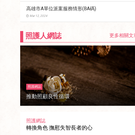
高雄市A單位派案服務情形(BA碼)
Mar 12, 2024
照護人網誌
更多相關文
照護網誌
推動照顧良性循環
照護網誌
轉換角色 撫慰失智長者的心