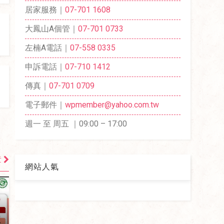
居家服務｜
07-701 1608
大鳳山A個管｜
07-701 0733
左楠A電話｜
07-558 0335
申訴電話｜
07-710 1412
傳真｜
07-701 0709
電子郵件｜
wpmember@yahoo.com.tw
週一 至 周五 ｜09:00 – 17:00
章
網站人氣
照