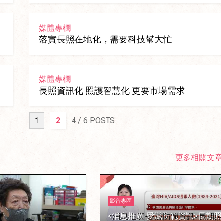
媒體專欄
落實長照在地化，需要科技幫大忙
媒體專欄
長照資訊化 照護智慧化 更要市場需求
1
2
4
/ 6 POSTS
更多相關文
影音專區
<消息推廣-愛滋防範資訊>長期