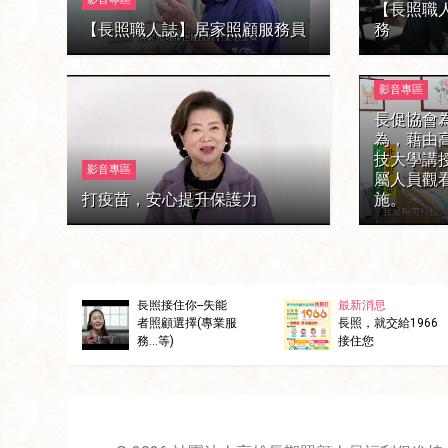
【長照職
【長照職人誌】居家照顧服務員
務
影音專區
長促協會
為，藉由
技大學講
影音專區
屬人員觀
打疫苗，安心提升保護力
施。
櫥窗
長照接住你--失能
最新消息
誌】小
者照顧選擇(專業服
長照，就交給1966
服務
務...等)
接住您