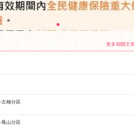
更多相關文
-左楠分區
-鳳山分區