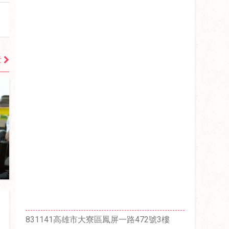
章
831141高雄市大寮區鳳屏一路472號3樓