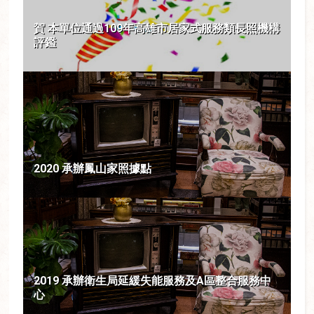
賀 本單位通過109年高雄市居家式服務類長照機構
評鑑
2020 承辦鳳山家照據點
2019 承辦衛生局延緩失能服務及A區整合服務中
心