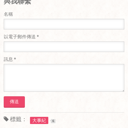
與我聯繫
名稱
以電子郵件傳送
*
訊息
*
標籤：
大事紀
6