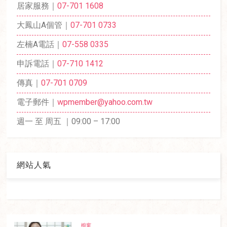
居家服務｜
07-701 1608
大鳳山A個管｜
07-701 0733
左楠A電話｜
07-558 0335
申訴電話｜
07-710 1412
傳真｜
07-701 0709
電子郵件｜
wpmember@yahoo.com.tw
週一 至 周五 ｜09:00 – 17:00
網站人氣
櫥窗