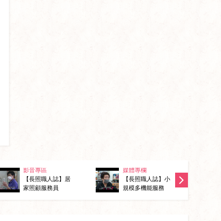
櫥窗
1966-長照接住你
之社區整合型服務
中心A級單位「左
櫥窗
楠分區」
<消息推廣>勞動部
1130316（六） 德
6
「多元陪伴照顧服
民黃昏市場社區宣
務試辦計畫」
導活動照片