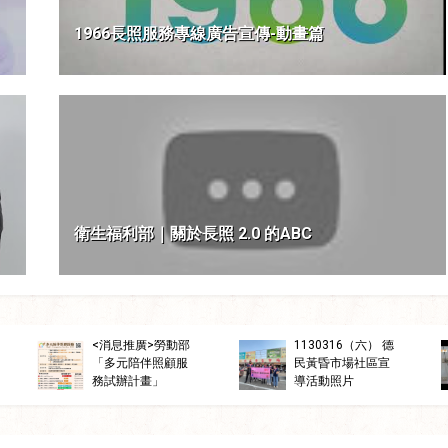
1966長照服務專線廣告宣傳-動畫篇
衛生福利部｜關於長照 2.0 的ABC
櫥窗
欄
長照接住你--失能
最新消息
職人誌】小
者照顧選擇(專業服
長照，就交給196
機能服務
務...等)
接住您