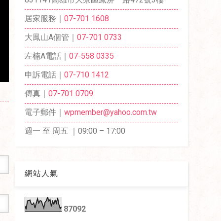
居家服務｜
07-701 1608
大鳳山A個管｜
07-701 0733
左楠A電話｜
07-558 0335
申訴電話｜
07-710 1412
傳真｜
07-701 0709
電子郵件｜
wpmember@yahoo.com.tw
週一 至 周五 ｜09:00 – 17:00
網站人氣
8
7
0
9
2