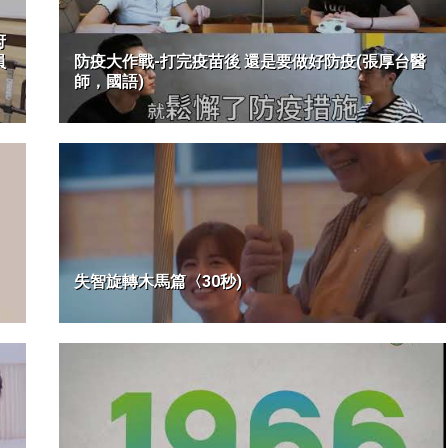
府
員
防疫大作戰-打完疫苗後 還是要做好防疫(張厚台醫
師，國語)
失智旋轉木馬篇〈30秒)