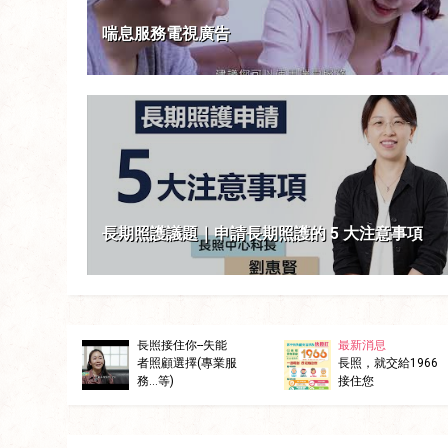
喘息服務電視廣告
長期照護議題｜申請長期照護的 5 大注意事項
櫥窗
1966-長照接住你
之社區整合型服務
中心A級單位「左
楠分區」
1130316（六） 德
影音專區
媒體專
民黃昏市場社區宣
【長照職人誌】居
【長照
導活動照片
家照顧服務員
規模多