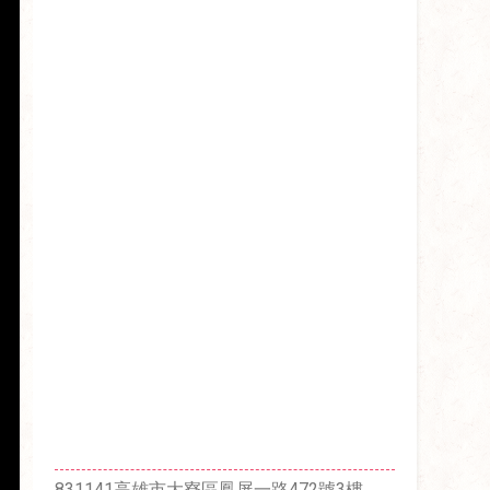
831141高雄市大寮區鳳屏一路472號3樓